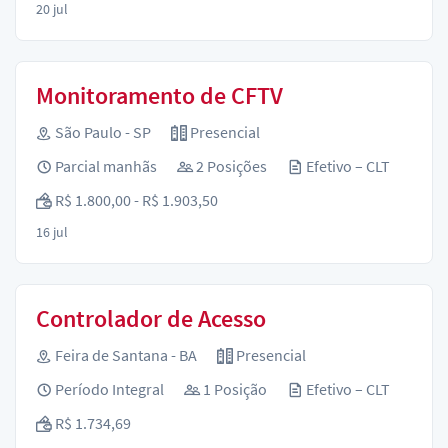
20 jul
Monitoramento de CFTV
São Paulo - SP
Presencial
Parcial manhãs
2 Posições
Efetivo – CLT
R$ 1.800,00 - R$ 1.903,50
16 jul
Controlador de Acesso
Feira de Santana - BA
Presencial
Período Integral
1 Posição
Efetivo – CLT
R$ 1.734,69