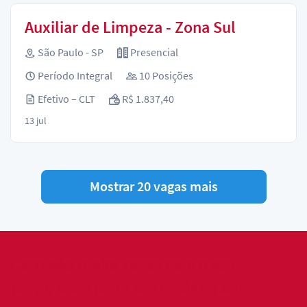
Auxiliar de Limpeza - Zona Sul
São Paulo - SP
Presencial
Período Integral
10 Posições
Efetivo – CLT
R$ 1.837,40
13 jul
Mostrar 20 vagas mais
Caso não tenha vagas para o seu
perfil, você pode nos enviar o seu