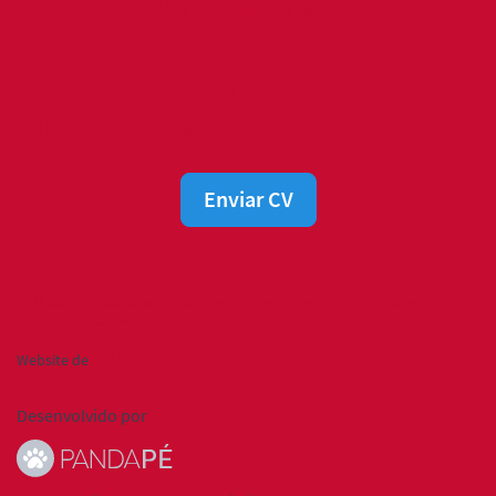
Caso não tenha vagas para o seu
perfil, você pode nos enviar o seu
currículo e avisaremos quando
surgir uma vaga.
Enviar CV
Política de privacidade
Aviso Legal
Consentimento de Cookies
Ajuda para candidatos
Website de
GRUPO GR
Desenvolvido por