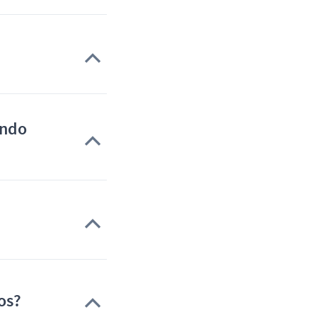
ando
os?