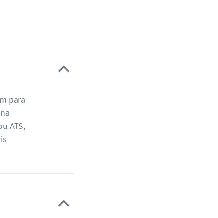
am para
 na
ou ATS,
is