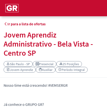
PT
Ir para a lista de ofertas
Jovem Aprendiz
Administrativo - Bela Vista -
Centro SP
São Paulo - SP
Presencial
25 Posições
Jovem Aprendiz
Auxiliar
Período Integral
Nosso time está crescendo! #VEMSERGR
Já conhece o GRUPO GR?